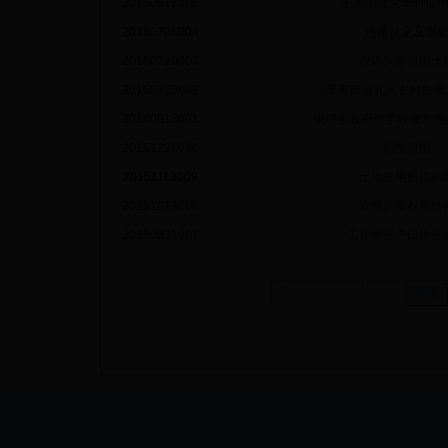
20160912005
王家街道荣华村征
20160725004
违建认定及查
20160720003
投诉兴隆镇国土
20160720002
《重庆市渝北区农村集体土
20160613001
康坪乡政府给学校修水池占
20151228010
招生范围
20151113009
土地征用赔偿问
20151013008
农村房屋权属转
20150831007
工作外迁户口拆迁
共有27条信息
2/3
首页