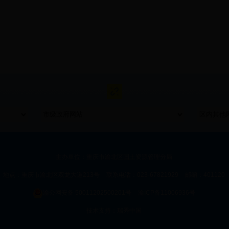
主办单位：重庆市渝北区国土资源管理分局
地点：重庆市渝北区双龙大道213号
联系电话：023-67821929
邮编：401120
渝公网安备 50011202500201号
渝ICP备11006936号
技术支持：
瑞秀中国